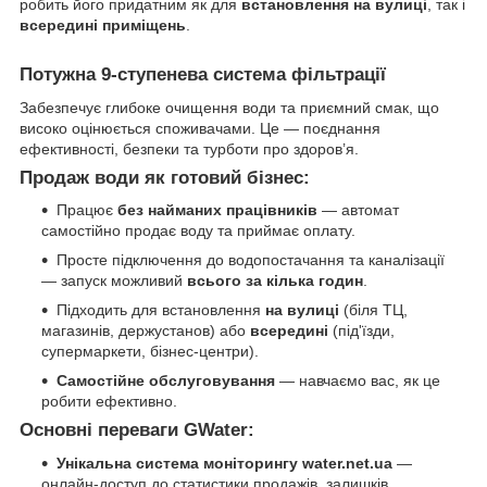
робить його придатним як для
встановлення на вулиці
, так і
всередині приміщень
.
Потужна 9-ступенева система фільтрації
Забезпечує глибоке очищення води та приємний смак, що
високо оцінюється споживачами. Це — поєднання
ефективності, безпеки та турботи про здоров’я.
Продаж води як готовий бізнес:
Працює
без найманих працівників
— автомат
самостійно продає воду та приймає оплату.
Просте підключення до водопостачання та каналізації
— запуск можливий
всього за кілька годин
.
Підходить для встановлення
на вулиці
(біля ТЦ,
магазинів, держустанов) або
всередині
(під'їзди,
супермаркети, бізнес-центри).
Самостійне обслуговування
— навчаємо вас, як це
робити ефективно.
Основні переваги GWater:
Унікальна система моніторингу water.net.ua
—
онлайн-доступ до статистики продажів, залишків,