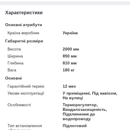
Характеристики
Основні атрибути
Країна виробник
Україна
Габаритні розміри
Висота
2000 мм
Ширина
850 мм
Глибина
810 мм
Вага
180 кг
Основні
Гарантійний термін
12 мес
Умови експлуатації
У приміщенні, Під навісом,
На вулиці
Особливості
Терморегулятор,
Вандалозахищеність,
Підключення до
водопроводу
Тип встановлення
Підлоговий