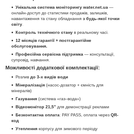
Унікальна система моніторингу water.net.ua
—
онлайн-доступ до статистики продажів, залишків,
навантаження та стану обладнання
з будь-якої точки
світу
.
Контроль технічного стану
в реальному часі.
12 місяців гарантії + постгарантійне
обслуговування.
Професійна сервісна підтримка
— консультації,
супровід, навчання.
Можливості додаткової комплектації:
Розлив
до 3-х видів води
Мінералізація
(насос-дозатор + ємність для
мінералів)
Газування
(система «газ–вода»)
Відеомонітор 21,5”
для демонстрації реклами
Безконтактна оплата
: PAY PASS, оплата через
QR-
код
Утеплення
корпусу для зимового періоду