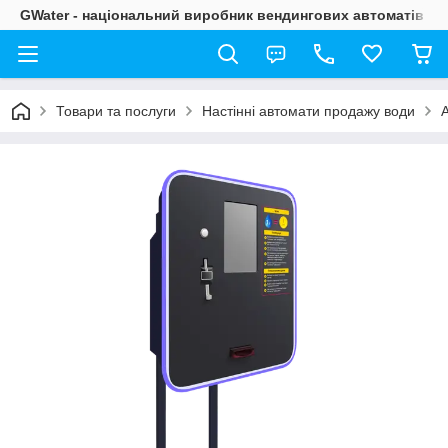
GWater - національний виробник вендингових автоматів
Товари та послуги
Настінні автомати продажу води
А