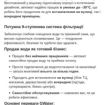
Виготовлений у міцному підлоговому корпусі з естетичним
дизайном, автомат надійно працює
в умовах до –30°C
, що
робить його придатним як для
встановлення на вулиці
, так і
всередині приміщень
.
Потужна 9-ступенева система фільтрації
Забезпечує глибоке очищення води та приємний смак, що
високо оцінюється споживачами. Це — поєднання
ефективності, безпеки та турботи про здоров’я.
Продаж води як готовий бізнес:
Працює
без найманих працівників
— автомат
самостійно продає воду та приймає оплату.
Просте підключення до водопостачання та каналізації
— запуск можливий
всього за кілька годин
.
Підходить для встановлення
на вулиці
(біля ТЦ,
магазинів, держустанов) або
всередині
(під'їзди,
супермаркети, бізнес-центри).
Самостійне обслуговування
— навчаємо вас, як це
робити ефективно.
Основні переваги GWater: