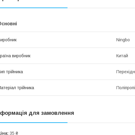
Основні
иробник
Ningbo
раїна виробник
Китай
ип трійника
Перехід
атеріал трійника
Поліпроп
нформація для замовлення
іна:
35 ₴