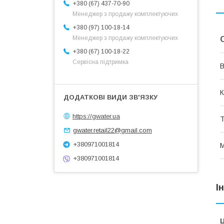
+380 (67) 437-70-90
Менеджер з продажу комплектуючих
+380 (97) 100-18-14
Менеджер з продажу комплектуючих
+380 (67) 100-18-22
Сервісна підтримка
В
К
https://gwater.ua
Т
gwater.retail22@gmail.com
+380971001814
М
+380971001814
І
Ц