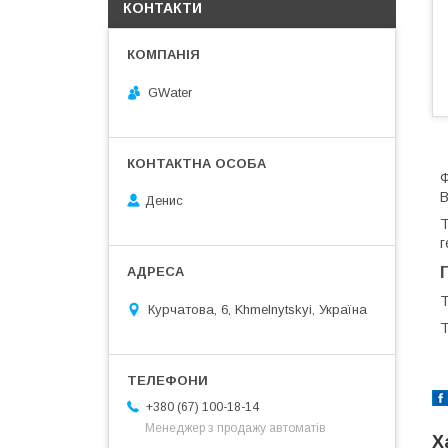
КОНТАКТИ
GWater
Ф
В
Денис
Т
г
Т
Курчатова, 6, Khmelnytskyi, Україна
Т
+380 (67) 100-18-14
Менеджер з продажу автоматів
Х