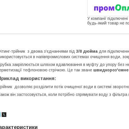
У компанії підключені
будь-який товар не п
ітинг-трійник з двома з'єднаннями під
3/8 дюйма
для підключенн
икористовується в напівпромислових системах очищення води, зок
рубка закріплюється шляхом вдавлювання в муфту до упору без н
ерметизації тефлоновою стрічкою. Це так зване
швидкороз'ємне
Приклад використання:
рійник дозволяє розділити потік очищеної води в системі зворотно
акож він застосовується, коли потрібно спрямувати воду з фільтра
арактеристики