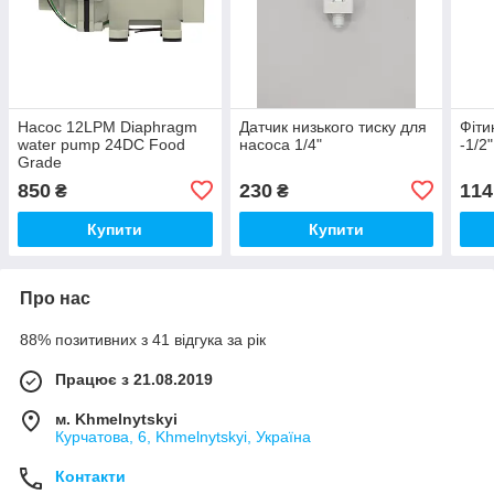
Насос 12LPM Diaphragm
Датчик низького тиску для
Фіти
water pump 24DC Food
насоса 1/4"
-1/2
Grade
850
230
114
₴
₴
Купити
Купити
Про нас
88% позитивних з 41 відгука за рік
Працює з 21.08.2019
м. Khmelnytskyi
Курчатова, 6, Khmelnytskyi, Україна
Контакти