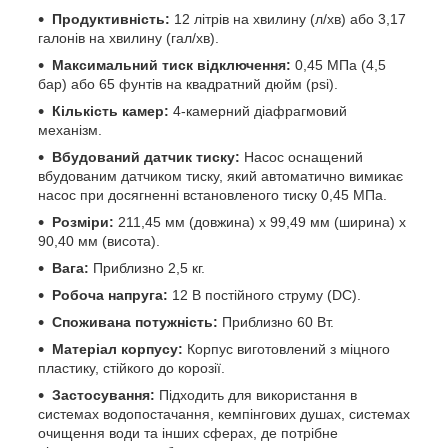
Продуктивність:
12 літрів на хвилину (л/хв) або 3,17
галонів на хвилину (гал/хв).
Максимальний тиск відключення:
0,45 МПа (4,5
бар) або 65 фунтів на квадратний дюйм (psi).
Кількість камер:
4-камерний діафрагмовий
механізм.
Вбудований датчик тиску:
Насос оснащений
вбудованим датчиком тиску, який автоматично вимикає
насос при досягненні встановленого тиску 0,45 МПа.
Розміри:
211,45 мм (довжина) x 99,49 мм (ширина) x
90,40 мм (висота).
Вага:
Приблизно 2,5 кг.
Робоча напруга:
12 В постійного струму (DC).
Споживана потужність:
Приблизно 60 Вт.
Матеріал корпусу:
Корпус виготовлений з міцного
пластику, стійкого до корозії.
Застосування:
Підходить для використання в
системах водопостачання, кемпінгових душах, системах
очищення води та інших сферах, де потрібне