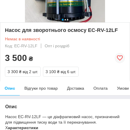
Насос для зворотнього осмосу EC-RV-12LF
Немає в наявності
Код: EC-RV-12LF
Опт і роздріб
3 500
₴
3 300 ₴
від 2 шт.
3 100 ₴
від 6 шт.
Опис
Відгуки про товар
Доставка
Оплата
Умови
Опис
Насос EC-RV-12LF — це діафрагмовий насос, призначений
для підвищення тиску води та її перекачування.
Х
арактеристики