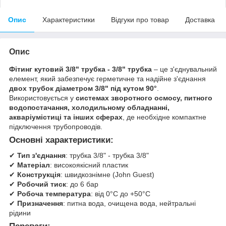
Опис
Характеристики
Відгуки про товар
Доставка
Опис
Фітинг кутовий 3/8" трубка - 3/8" трубка
– це з'єднувальний
елемент, який забезпечує герметичне та надійне з'єднання
двох трубок діаметром 3/8" під кутом 90°
.
Використовується у
системах зворотного осмосу, питного
водопостачання, холодильному обладнанні,
акваріумістиці та інших сферах
, де необхідне компактне
підключення трубопроводів.
Основні характеристики:
✔
Тип з'єднання
: трубка 3/8" - трубка 3/8"
✔
Матеріал
: високоякісний пластик
✔
Конструкція
: швидкознімне (John Guest)
✔
Робочий тиск
: до 6 бар
✔
Робоча температура
: від 0°C до +50°C
✔
Призначення
: питна вода, очищена вода, нейтральні
рідини