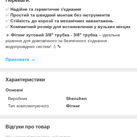
Переваги:
✅
Надійне та герметичне з'єднання
✅
Простий та швидкий монтаж без інструментів
✅
Стійкість до корозії та механічних навантажень
✅
Компактний розмір для встановлення у вузьких місцях
🔹
Фітинг кутовий 3/8" трубка - 3/8" трубка
– ідеальне
рішення для довговічного та безпечного з'єднання
водопровідних систем! 💧🔧
Приховати
Характеристики
Основні
Виробник
Shenzhen
Тип комплектуючого
Фітинг
Відгуки про товар
Ще немає відгуків про цей товар