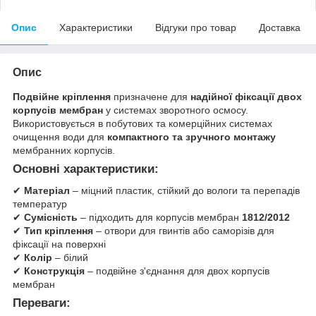
Опис
Характеристики
Відгуки про товар
Доставка
Опис
Подвійне кріплення
призначене для
надійної фіксації двох
корпусів мембран
у системах зворотного осмосу.
Використовується в побутових та комерційних системах
очищення води для
компактного та зручного монтажу
мембранних корпусів.
Основні характеристики:
✔
Матеріал
– міцний пластик, стійкий до вологи та перепадів
температур
✔
Сумісність
– підходить для корпусів мембран
1812/2012
✔
Тип кріплення
– отвори для гвинтів або саморізів для
фіксації на поверхні
✔
Колір
– білий
✔
Конструкція
– подвійне з'єднання для двох корпусів
мембран
Переваги: