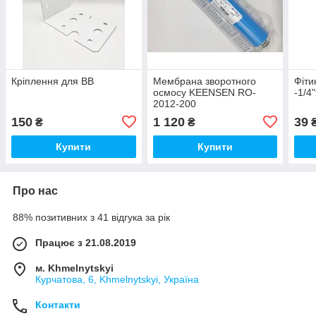
Кріплення для BB
Мембрана зворотного
Фіти
осмосу KEENSEN RO-
-1/4
2012-200
150
1 120
39
₴
₴
Купити
Купити
Про нас
88% позитивних з 41 відгука за рік
Працює з 21.08.2019
м. Khmelnytskyi
Курчатова, 6, Khmelnytskyi, Україна
Контакти