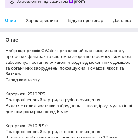
Замовлення під захистом
Опис
Характеристики
Відгуки про товар
Доставка
Опис
Набір картриджів GWater призначений для використання у
проточних фільтрах та системах зворотного осмосу. Комплект
забезпечує поетапне очищення води від механічних домішок
та органічних забруднень, покращуючи її смакові якості та
безпеку.
Склад комплекту:
Картридж 2510PP5
Поліпропіленовий картридж грубого очищення.
Видаляє великі частинки забруднень — пісок, іржу, мул та інші
домішки розміром понад 5 мкм.
Картридж 2510PP10
Поліпропіленовий картридж тонкого очищення.
Затримує дрібні механічні домішки розміром до 10 мкм,