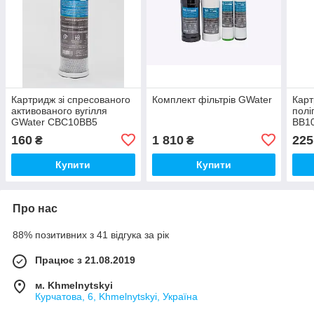
Картридж зі спресованого
Комплект фільтрів GWater
Кар
активованого вугілля
полі
GWater CBC10BB5
BB1
160
1 810
225
₴
₴
Купити
Купити
Про нас
88% позитивних з 41 відгука за рік
Працює з 21.08.2019
м. Khmelnytskyi
Курчатова, 6, Khmelnytskyi, Україна